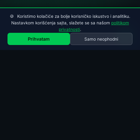
🍪
Koristimo kolačiće za bolje korisničko iskustvo i analitiku.
Nastavkom korišćenja sajta, slažete se sa našom
politikom
privatnosti
.
Prihvatam
Samo neophodni
NAŠE USLUGE
Sve na
jednom mestu
Kompletna usluga tehničkog pregleda za sve tipove
vozila